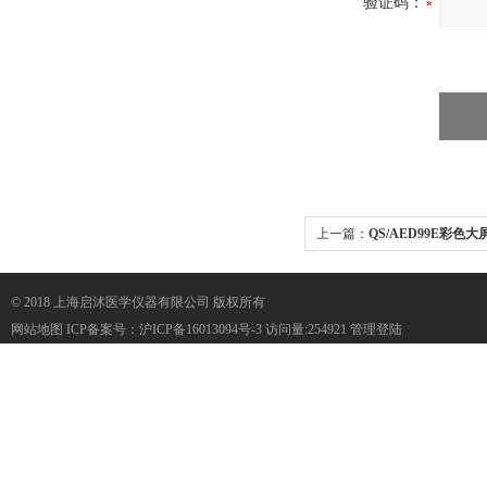
验证码：
上一篇：
QS/AED99E彩
（训练专用）
© 2018 上海启沭医学仪器有限公司 版权所有
网站地图
ICP备案号：
沪ICP备16013094号-3
访问量:254921
管理登陆