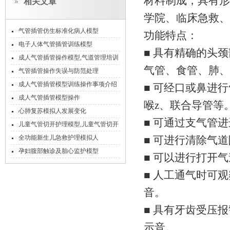
材料制成，具有形
相关文章
学院、临床急救、
气管插管仿生标准化病人模型
功能特点：
电子人体气管插管训练模型
■ 具有精确的头
成人气管插管操作模型,气道管理培训
气管、食管、肺、胃
模拟人
气管插管操作失误与防范处理
成人气管插管模型训练操作事项介绍
■ 可经口或鼻进
成人气管插管模型操作
喉z、联合导管等
心肺复苏模拟人发展变化
■ 可通过支气管
儿童气管切开护理模型,儿童气管切开
模型
全功能新生儿急救护理模拟人
■ 可进行清除气
孕妇腹部触诊及胎心监护模型
■ 可以进行打开
■ 人工通气时可
音。
■ 具有牙齿受压
示音。