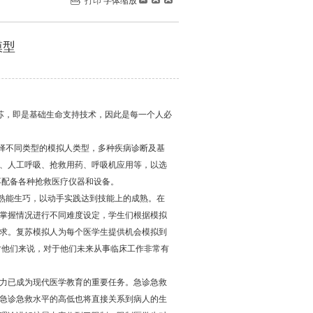
打印
字体缩放
模型
苏，即是基础生命支持技术，因此是每一个人必
择不同类型的模拟人类型，多种疾病诊断及基
压、人工呼吸、抢救用药、呼吸机应用等，以选
求再配备各种抢救医疗仪器和设备。
熟能生巧，以动手实践达到技能上的成熟。在
生掌握情况进行不同难度设定，学生们根据模拟
要求。复苏模拟人为每个医学生提供机会模拟到
对他们来说，对于他们未来从事临床工作非常有
力已成为现代医学教育的重要任务。急诊急救
理急诊急救水平的高低也将直接关系到病人的生