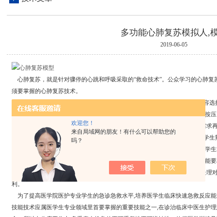
多功能心肺复苏模拟人,
2019-06-05
心肺复苏，就是针对骤停的心跳和呼吸采取的“救命技术”。公众学习的心肺复
须要掌握的心肺复苏技术。
多功能心肺复苏模拟人
用在专业医疗与急救培训中，可根据培训的课题及内容选
本的抢救技术,如课题内容为心脏骤停的判断、气管插管、心脏电复律、心脏按
欢迎您！
择多功能心肺复苏模拟人(QS/CRR系列) 进行急救训练，并根据疾病的诊断需
来自局域网的朋友！有什么可以帮助您的
心肺复苏模拟人可以重复操作，多种系统设置模拟，先示范后训练，让医学生
吗？
专业学习中，教师根据临床常见的急症病例编辑模拟场景,并根据训练阶段及学
人的病情突然变化,进行相应的操作，以从简到繁的进度，完成不同阶段的技能
临床可能出现的急危重症病例,并能够娴熟地进行实施抢救,能够迅速判断及处理
利。
为了提高医学院医护专业学生的急诊急救水平,培养医学生临床快速急救反应能
技能技术应属医学生专业领域里首要掌握的重要技能之一,在诊治临床中医生护