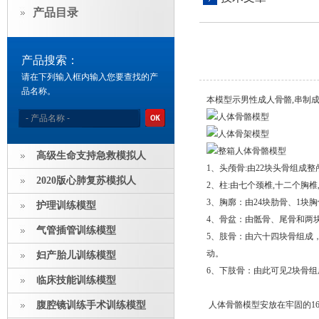
产品目录
产品搜索：
请在下列输入框内输入您要查找的产
品名称。
本模型示男性成人骨骼,串制成
高级生命支持急救模拟人
1、头颅骨:由22块头骨组成整
2020版心肺复苏模拟人
2、柱:由七个颈椎,十二个胸
3、胸廓：由24块肋骨、1块
护理训练模型
4、骨盆：由骶骨、尾骨和两
气管插管训练模型
5、肢骨：由六十四块骨组成
动。
妇产胎儿训练模型
6、下肢骨：由此可见2块骨
临床技能训练模型
腹腔镜训练手术训练模型
人体骨骼模型安放在牢固的1