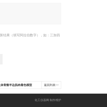
算结果（填写阿拉伯数字），如：三加四
2/2人体骨骼半边肌肉着色模型
返回列表>>
化工仪器网
制作维护