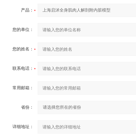
产品：
您的单位：
您的姓名：
联系电话：
常用邮箱：
省份：
详细地址：