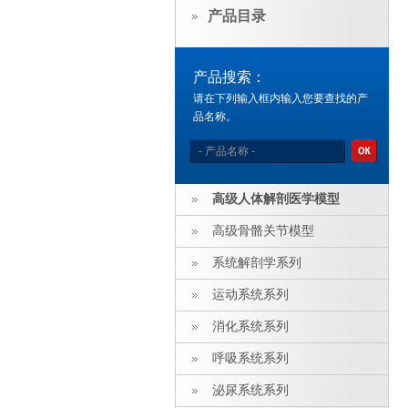
产品目录
产品搜索：
请在下列输入框内输入您要查找的产
品名称。
高级人体解剖医学模型
高级骨骼关节模型
系统解剖学系列
运动系统系列
消化系统系列
呼吸系统系列
泌尿系统系列