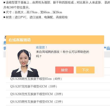
■ 该模型置于基板上，由男性头颈部、躯干和四肢组成，对比展示 人体皮肤、 肌
共有240个部位显示。
■ 尺寸：自然大，高170cm，宽60cm，深20cm
■ 材质：进口PVC、进口油漆、电脑配、高级彩绘
友情提示：
您只要致电
欢迎您！
我们可以帮您推荐符合您要求的
人体全身层次肌肉附内脏模型
相关产品
来自局域网的朋友！有什么可以帮助您的
相关同类产品：
吗？
QS/A10003B无性人体开背式半身躯干模型（85cm/17件）
QS/A10001-78人体全身层次解剖附内脏模型
QS/A208两性互换躯干模型85cm（40件）
QS/A207无性躯干模型42CM（18件）
QS/A206无性互换躯干模型85CM（20件）
QS/A205两性互换躯干模型45CM（23件）