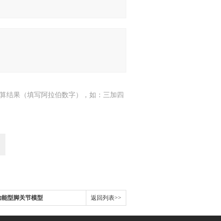
算结果（填写阿拉伯数字），如：三加四
9/6功能型脚关节模型
返回列表>>