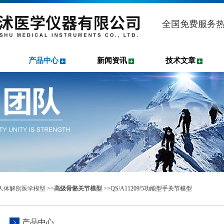
全国免费服务
产品中心
新闻资讯
技术文章
人体解剖医学模型
>>
高级骨骼关节模型
>>QS/A11209/5功能型手关节模型
产品中心