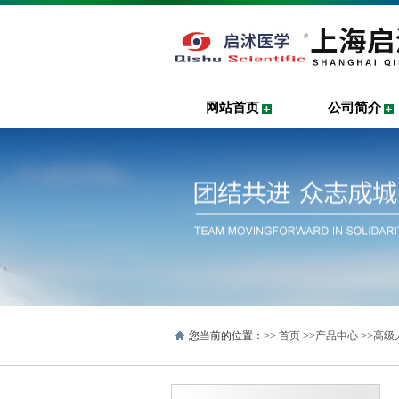
网站首页
公司简介
您当前的位置：>>
首页
>>
产品中心
>>
高级