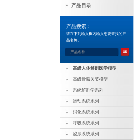
产品目录
产品搜索：
请在下列输入框内输入您要查找的产
品名称。
高级人体解剖医学模型
高级骨骼关节模型
系统解剖学系列
运动系统系列
消化系统系列
呼吸系统系列
泌尿系统系列