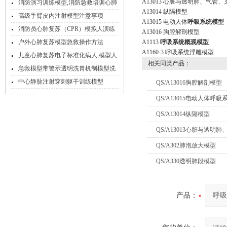
A13013 心脏与透明肺、气管
推荐
消防演习训练模型,消防急救培训心肺
A13014 纵隔模型
复苏模型
高级手臂皮内注射模型注意事项
A13015 电动人体
呼吸系统模型
消防员心肺复苏（CPR）模拟人演练
A13016 胸腔解剖模型
户外心肺复苏模型急救操作方法
A1113
呼吸系统概观模型
A1160-3 呼吸系统浮雕模型
儿童心肺复苏电子标准化病人,模型人
相关同类产品：
急救模型带警示透明洗胃机制模型洗
胃模型操作
中心静脉注射穿刺躯干训练模型
QS/A13016胸腔解剖模型
QS/A13015电动人体呼
QS/A13014纵隔模型
QS/A13013心脏与透明
QS/A302肺泡放大模型
QS/A330透明肺段模型
产品：