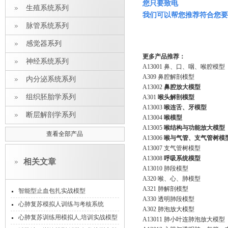
您只要致电
生殖系统系列
我们可以帮您推荐符合您要
脉管系统系列
感觉器系列
更多产品推荐：
神经系统系列
A13001 鼻、口、咽、喉腔模型
A309 鼻腔解剖模型
内分泌系统系列
A13002
鼻腔放大模型
组织胚胎学系列
A301
喉头解剖模型
A13003
喉连舌、牙模型
断层解剖学系列
A13004
喉模型
A13005
喉结构与功能放大模型
查看全部产品
A13006
喉与气管、支气管树模
A13007 支气管树模型
A13008
呼吸系统模型
相关文章
A13010 肺段模型
A320 喉、心、肺模型
A321 肺解剖模型
智能型止血包扎实战模型
A330 透明肺段模型
心肺复苏模拟人训练与考核系统
A302 肺泡放大模型
V1.0（计算机控制/无线版）
心肺复苏训练用模拟人,培训实战模型
A13011 肺小叶连肺泡放大模型