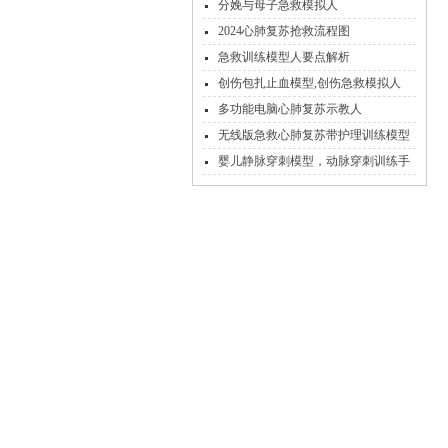
分娩与母子急救模拟人
2024心肺复苏抢救流程图
急救训练模型人要点解析
创伤包扎止血模型,创伤急救模拟人
多功能电脑心肺复苏示教人
无线版急救心肺复苏带护理训练模型
人
婴儿静脉穿刺模型，动脉穿刺训练手
臂模型